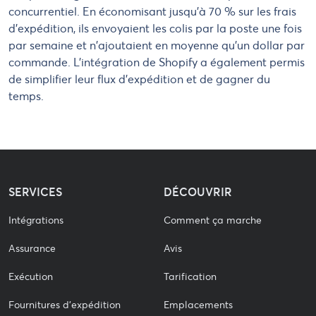
concurrentiel. En économisant jusqu'à 70 % sur les frais
d'expédition, ils envoyaient les colis par la poste une fois
par semaine et n'ajoutaient en moyenne qu'un dollar par
commande. L'intégration de Shopify a également permis
de simplifier leur flux d'expédition et de gagner du
temps.
SERVICES
DÉCOUVRIR
Intégrations
Comment ça marche
Assurance
Avis
Exécution
Tarification
Fournitures d'expédition
Emplacements