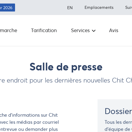
Emplacements
Sui
ur 2026
EN
marche
Tarification
Services
Avis
Expédition aux États-Unis
À propos
Économisez jusqu'à 80 % sur les fra
d'expédition.
Articles int
Salle de presse
Expédition au Canada
Exécution
Économisez plus de 50 % sur
re endroit pour les dernières nouvelles Chit C
l'expédition
Salle de
rédaction
Expédition à l'international
Économisez jusqu'à 80 % sur les frai
d'expédition dans le monde entier
Transporte
Dossier
he d'informations sur Chit
FAQ
vec les médias par courriel
Tous les der
Intégrations
entrevue ou demander plus
d'équipe de 
Programm