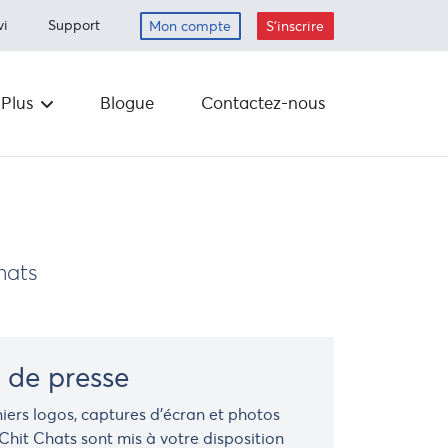
vi
Support
Mon compte
S'inscrire
Plus
Blogue
Contactez-nous
Carrières
is
erdits
Déposer
Planifier un
ramassage
hats
Envoyer par la
poste
s
urs
 de presse
La responsabilité
des entreprises
niers logos, captures d'écran et photos
Chit Chats sont mis à votre disposition
Fournitures
e de